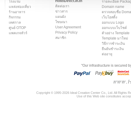
HotelDirect.in.th
โรงแรม
รายละเอียด Packa
ติดต่อเรา
แหล่งท่องเที่ยว
Domain name
ข่าวสาร
ร้านอาหาร
ตรวจสอบชื่อ Dom
แผนผัง
กิจกรรม
เว็บโฮสติ้ง
โฆษณา
เทศกาล
ออกแบบ Logo
User Agreement
ศูนย์ OTOP
ออกแบบเว็บไซต์
Privacy Policy
แพคเกจทัวร์
ตัวอย่าง Template
สมาชิก
Template มาใหม่
วิธีการชำระเงิน
ยืนยันชำระเงิน
ต่ออายุ
"Our infrastructure is secured 
Copyright © 1995-2026 Ideal Creation Center Co., Ltd. All Rights 
Use of this Web site constitutes accep