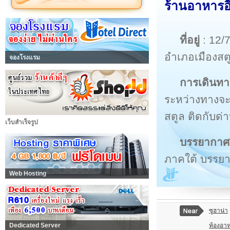
ร้านอาหารอิ
ที่อยู่
: 12/
อำเภอเมืองส
จองโรงแรม
การเดินทา
ระหว่างทางจะ
สตูล ติดกับด
เว็บสำเร็จรูป
บรรยากาศ
ภาคใต้ บรรยา
Web Hosting
ซูฮาน่า
ห้องอา
Dedicated Server