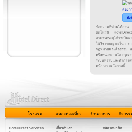
ต้องกา
ส่ง
ข้อความที่ท่านได้อ่
อัตโนมัติ HotelDirect
สามารถระบุได้ว่าเป็นความ
ใช้วิจารณญาณในการก
กฎหมายและศีลธรรม หรือ
หรือหน่วยงานใด กรุณาส่ง
ระบบทราบและทำการลบ
หน้า มา ณ โอกาสนี้
โรงแรม
แหล่งท่องเที่ยว
ร้านอาหาร
กิจกรร
สมาชิก
|
เกี่ยวกับเรา
|
ติดต่อเรา
|
แผนผัง
|
ข่าวสาร
|
User A
HotelDirect Services
เกี่ยวกับเรา
สมัครสมาชิก