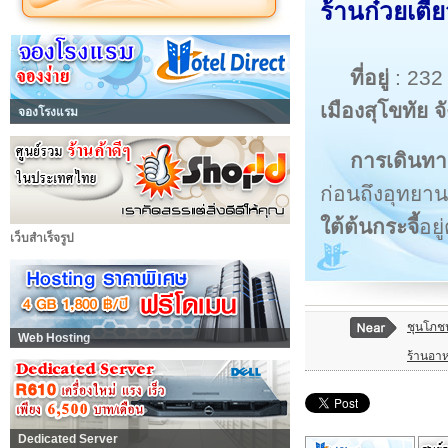
ร้านก๋วยเตี๋
ที่อยู่
: 232
เมืองสุโขทัย จ
จองโรงแรม
การเดินทา
ก่อนถึงอุทยา
ใต้ต้นกระจี้
อย
เว็บสำเร็จรูป
ชุนโภช
Web Hosting
ร้านอาห
Dedicated Server