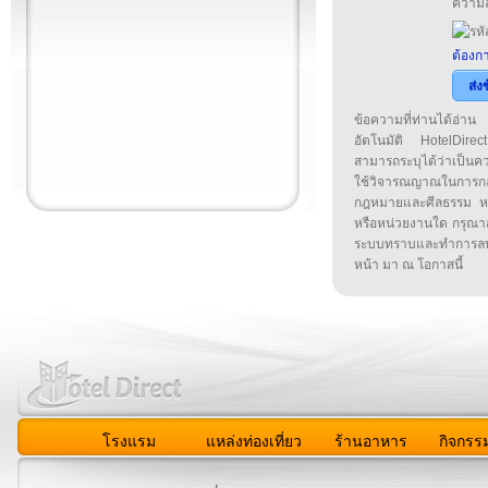
ความล
ต้องกา
ส่ง
ข้อความที่ท่านได้อ่
อัตโนมัติ HotelDirect
สามารถระบุได้ว่าเป็นความ
ใช้วิจารณญาณในการก
กฎหมายและศีลธรรม หรือ
หรือหน่วยงานใด กรุณาส่ง
ระบบทราบและทำการลบ
หน้า มา ณ โอกาสนี้
โรงแรม
แหล่งท่องเที่ยว
ร้านอาหาร
กิจกรร
สมาชิก
|
เกี่ยวกับเรา
|
ติดต่อเรา
|
แผนผัง
|
ข่าวสาร
|
User A