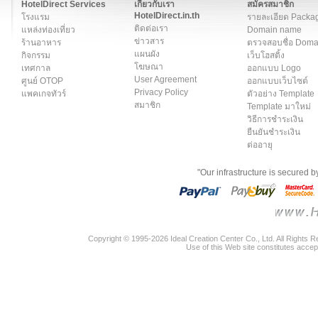
HotelDirect Services
เกี่ยวกับเรา
สมัครสมาชิก
HotelDirect.in.th
โรงแรม
รายละเอียด Packa
ติดต่อเรา
แหล่งท่องเที่ยว
Domain name
ข่าวสาร
ร้านอาหาร
ตรวจสอบชื่อ Dom
แผนผัง
กิจกรรม
เว็บโฮสติ้ง
โฆษณา
เทศกาล
ออกแบบ Logo
User Agreement
ศูนย์ OTOP
ออกแบบเว็บไซต์
Privacy Policy
แพคเกจทัวร์
ตัวอย่าง Template
สมาชิก
Template มาใหม่
วิธีการชำระเงิน
ยืนยันชำระเงิน
ต่ออายุ
"Our infrastructure is secured 
Copyright © 1995-2026 Ideal Creation Center Co., Ltd. All Rights 
Use of this Web site constitutes accep