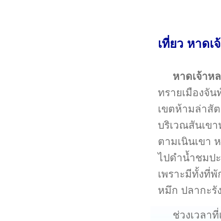
เที่ยว หาดเจ
หาดเจ้าห
ทรายเมืองจัน
เขตห้ามล่าสั
บริเวณสันเขาห
ตามเนินเขา ห
ไปดำน้ำชมปะกา
เพราะมีทั้งที
หมึก ปลากะรั
ช่วงเวลาที