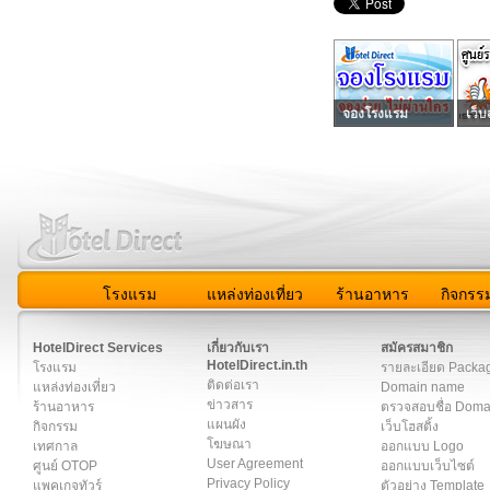
จองโรงแรม
เว็บ
โรงแรม
แหล่งท่องเที่ยว
ร้านอาหาร
กิจกรร
สมาชิก
|
เกี่ยวกับเรา
|
ติดต่อเรา
|
แผนผัง
|
ข่าวสาร
|
User A
HotelDirect Services
เกี่ยวกับเรา
สมัครสมาชิก
HotelDirect.in.th
โรงแรม
รายละเอียด Packa
ติดต่อเรา
แหล่งท่องเที่ยว
Domain name
ข่าวสาร
ร้านอาหาร
ตรวจสอบชื่อ Dom
แผนผัง
กิจกรรม
เว็บโฮสติ้ง
โฆษณา
เทศกาล
ออกแบบ Logo
User Agreement
ศูนย์ OTOP
ออกแบบเว็บไซต์
Privacy Policy
แพคเกจทัวร์
ตัวอย่าง Template