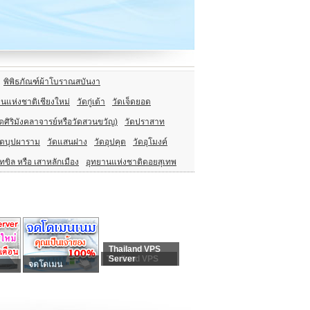
พิพิธภัณฑ์ผ้าโบราณสบันงา
านแห่งชาติเชียงใหม่
วัดกู่เต้า
วัดเจ็ดยอด
ัดศิริมังคลาจารย์หรือวัดสวนขวัญ)
วัดปราสาท
ัดบุปผาราม
วัดแสนฝาง
วัดอุปคุต
วัดอุโมงค์
ทขิล หรือ เสาหลักเมือง
อุทยานแห่งชาติดอยสุเทพ
Thailand VPS
Thailand VPS
Server
จดโดเมน