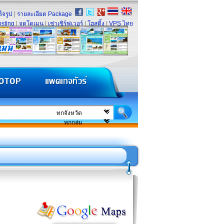
็จรูป
|
รายละเอียด Package
sting
|
จดโดเมน
|
เช่าเซิร์ฟเวอร์
|
โฮสติ้ง
|
VPS ไทย