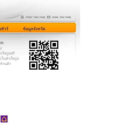
ทัวร์
ข้อมูลจังหวัด
.th
ูป
เร็จรูปฟรี
เว็บสำเร็จรูป
งร้านค้า