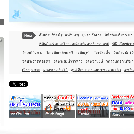
คุ้มเจ้าบุรีรัตน์ (มหาอินทร์)
ชุมชนวัดเกตุ
พิพิธภัณฑ์ชาวเขา
พิพิธภัณฑ์แมลงโลกและสิ่งมหัศจรรย์ธรรมชาติ
พิพิธภัณฑ์สถ
วัดเจดีย์หลวง
วัดเจดีย์เหลี่ยม หรือ เจดีย์กู่คำ
วัดเชียงมั่น
วัดตำหนัก (ว
วัดพระธาตุดอยคำ
วัดพระสิงห์วรวิหาร
วัดพวกหงษ์
วัดสวนดอก หรือ ว
เวียงกุมกาม
ศาลาธนารักษ์ 1
ศูนย์ศิลปะการแสดงกาดสวนแก้ว
เสาอิน
จองโรงแรม
เว็บสำเร็จรูป
โฮสติ้ง
Server