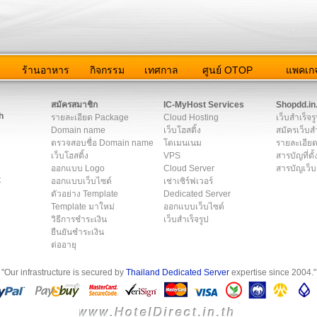
ว
ร้านอาหาร
กิจกรรม
เทศกาล
ศูนย์ OTOP
แพคเกจ
ต่อเรา
|
แผนผัง
|
ข่าวสาร
|
User Agreement
|
Privacy Policy
|
โฆษณา
สมัครสมาชิก
IC-MyHost Services
Shopdd.in
h
รายละเอียด Package
Cloud Hosting
เว็บสำเร็จร
Domain name
เว็บโฮสติ้ง
สมัครเว็บสำ
ตรวจสอบชื่อ Domain name
โดเมนเนม
รายละเอียด
เว็บโฮสติ้ง
VPS
สารบัญที่ตั้
ออกแบบ Logo
Cloud Server
สารบัญเว็บ
t
ออกแบบเว็บไซต์
เช่าเซิร์ฟเวอร์
ตัวอย่าง Template
Dedicated Server
Template มาใหม่
ออกแบบเว็บไซต์
วิธีการชำระเงิน
เว็บสำเร็จรูป
ยืนยันชำระเงิน
ต่ออายุ
"Our infrastructure is secured by
Thailand Dedicated Server
expertise since 2004."