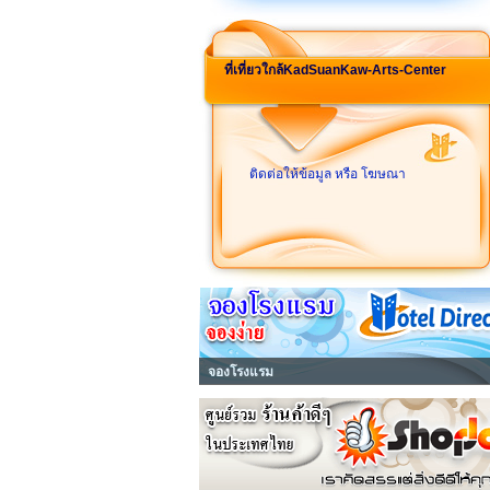
ที่เที่ยวใกล้KadSuanKaw-Arts-Center
ติดต่อให้ข้อมูล หรือ โฆษณา
จองโรงแรม