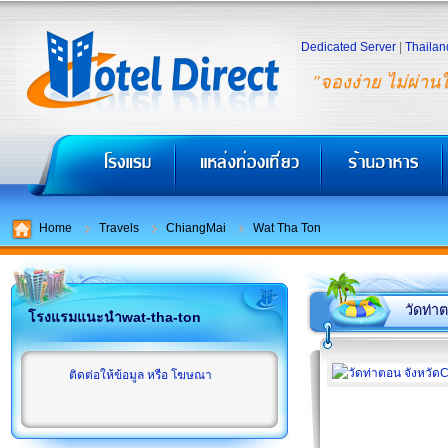
Dedicated Server
|
Thailan
"จองง่าย ไม่ผ่าน
Home
Travels
ChiangMai
Wat Tha Ton
วัดท่า
โรงแรมแนะนำwat-tha-ton
ติดต่อให้ข้อมูล หรือ โฆษณา