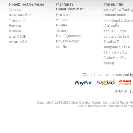
HotelDirect Services
เกี่ยวกับเรา
สมัครสมาชิก
HotelDirect.in.th
โรงแรม
รายละเอียด Packa
ติดต่อเรา
แหล่งท่องเที่ยว
Domain name
ข่าวสาร
ร้านอาหาร
ตรวจสอบชื่อ Dom
แผนผัง
กิจกรรม
เว็บโฮสติ้ง
โฆษณา
เทศกาล
ออกแบบ Logo
User Agreement
ศูนย์ OTOP
ออกแบบเว็บไซต์
Privacy Policy
แพคเกจทัวร์
ตัวอย่าง Template
สมาชิก
Template มาใหม่
วิธีการชำระเงิน
ยืนยันชำระเงิน
ต่ออายุ
"Our infrastructure is secured 
Copyright © 1995-2026 Ideal Creation Center Co., Ltd. All Rights 
Use of this Web site constitutes accep