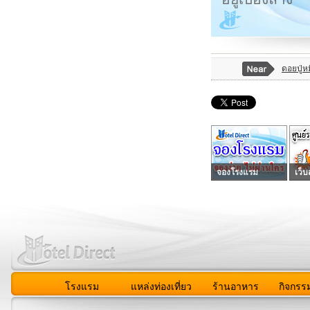
ดอยปู่หม
จองโรงแรม
เว็บ
โรงแรม
แหล่งท่องเที่ยว
ร้านอาหาร
กิจกรร
สมาชิก
|
เกี่ยวกับเรา
|
ติดต่อเรา
|
แผนผัง
|
ข่าวสาร
|
User A