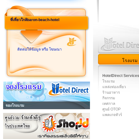
ที่เที่ยวใกล้baron-beach-hotel
ติดต่อให้ข้อมูล หรือ โฆษณา
โรงแรม
HotelDirect Service
โรงแรม
แหล่งท่องเที่ยว
ร้านอาหาร
กิจกรรม
เทศกาล
จองโรงแรม
ศูนย์ OTOP
แพคเกจทัวร์