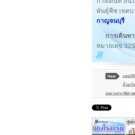
กางเต็นท์ สน
พันธุ์พืช เขต
กาญจนบุรี
การเดินทา
หมายเลข 323
แคมป์ช้า
น้ำตกไ
อุทยานประวัติศาสตร