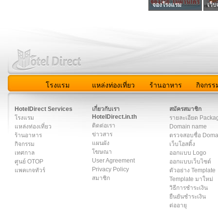
จองโรงแรม
เว็บ
โรงแรม
แหล่งท่องเที่ยว
ร้านอาหาร
กิจกรร
สมาชิก
|
เกี่ยวกับเรา
|
ติดต่อเรา
|
แผนผัง
|
ข่าวสาร
|
User A
HotelDirect Services
เกี่ยวกับเรา
สมัครสมาชิก
HotelDirect.in.th
โรงแรม
รายละเอียด Packa
ติดต่อเรา
แหล่งท่องเที่ยว
Domain name
ข่าวสาร
ร้านอาหาร
ตรวจสอบชื่อ Dom
แผนผัง
กิจกรรม
เว็บโฮสติ้ง
โฆษณา
เทศกาล
ออกแบบ Logo
User Agreement
ศูนย์ OTOP
ออกแบบเว็บไซต์
Privacy Policy
แพคเกจทัวร์
ตัวอย่าง Template
สมาชิก
Template มาใหม่
วิธีการชำระเงิน
ยืนยันชำระเงิน
ต่ออายุ