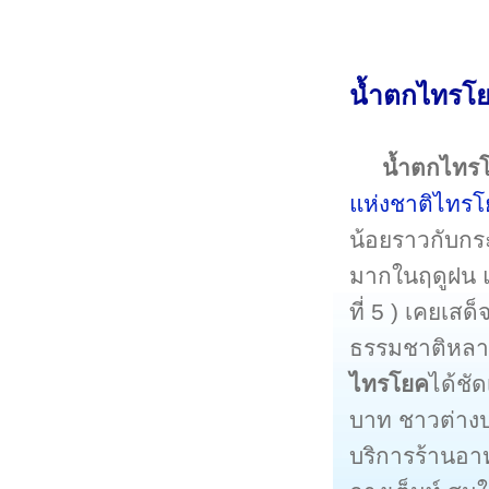
น้ำตกไทรโยค
น้ำตกไทร
แห่งชาติไทร
น้อยราวกับก
มากในฤดูฝน แ
ที่ 5 ) เคยเส
ธรรมชาติหลาย
ไทรโยค
ได้ชั
บาท ชาวต่างป
บริการร้านอาห