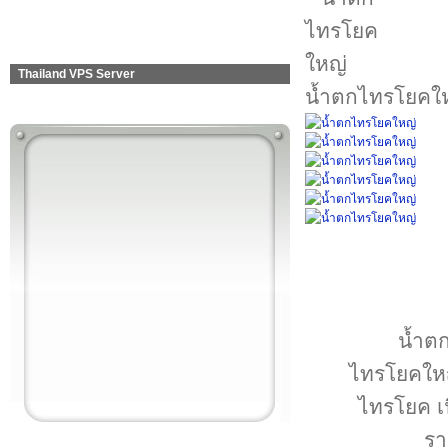
Thailand VPS Server
น้ำตกไทรโยคใ
น้ำตก
ไทรโยคใหญ่
ไทรโยค เน
รา