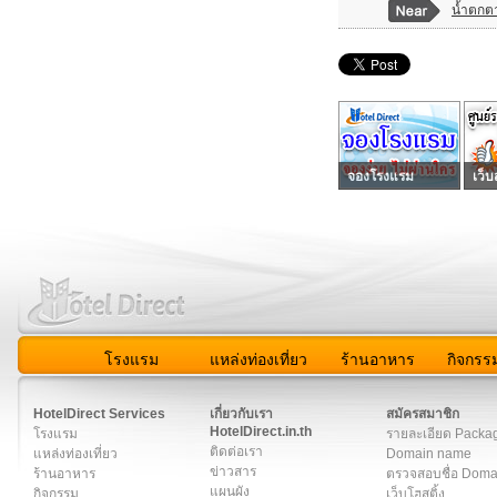
น้ำตกต
จองโรงแรม
เว็บ
โรงแรม
แหล่งท่องเที่ยว
ร้านอาหาร
กิจกรร
สมาชิก
|
เกี่ยวกับเรา
|
ติดต่อเรา
|
แผนผัง
|
ข่าวสาร
|
User A
HotelDirect Services
เกี่ยวกับเรา
สมัครสมาชิก
HotelDirect.in.th
โรงแรม
รายละเอียด Packa
ติดต่อเรา
แหล่งท่องเที่ยว
Domain name
ข่าวสาร
ร้านอาหาร
ตรวจสอบชื่อ Dom
แผนผัง
กิจกรรม
เว็บโฮสติ้ง