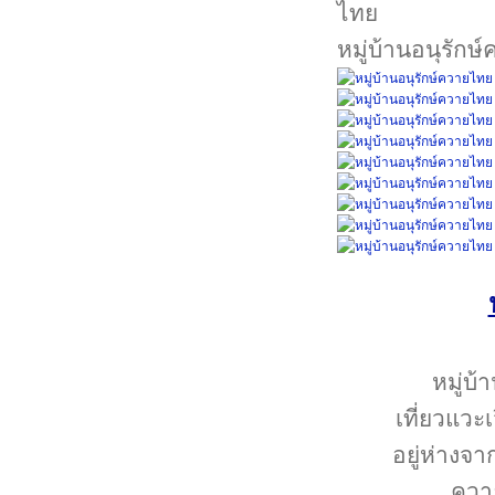
หมู่บ้านอนุรักษ
หมู่บ้
เที่ยวแวะ
อยู่ห่างจา
ควาย