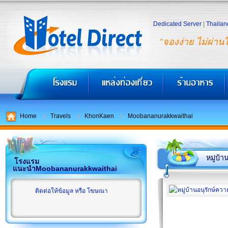
Dedicated Server
|
Thailan
"จองง่าย ไม่ผ่าน
Home
Travels
KhonKaen
Moobananurakkwaithai
หมู่บ้
โรงแรม
แนะนำMoobananurakkwaithai
ติดต่อให้ข้อมูล หรือ โฆษณา