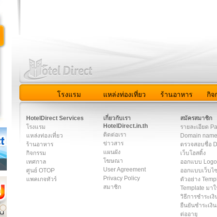
โรงแรม
แหล่งท่องเที่ยว
ร้านอาหาร
กิจ
สมาชิก
|
เกี่ยวกับเรา
|
ติดต่อเรา
|
แผนผัง
|
ข่าวสาร
|
Us
HotelDirect Services
เกี่ยวกับเรา
สมัครสมาชิก
HotelDirect.in.th
โรงแรม
รายละเอียด P
ติดต่อเรา
แหล่งท่องเที่ยว
Domain nam
ข่าวสาร
ร้านอาหาร
ตรวจสอบชื่อ 
แผนผัง
กิจกรรม
เว็บโฮสติ้ง
โฆษณา
เทศกาล
ออกแบบ Logo
User Agreement
ศูนย์ OTOP
ออกแบบเว็บไซ
Privacy Policy
แพคเกจทัวร์
ตัวอย่าง Temp
สมาชิก
Template มาใ
วิธีการชำระเงิ
ยืนยันชำระเงิน
ต่ออายุ