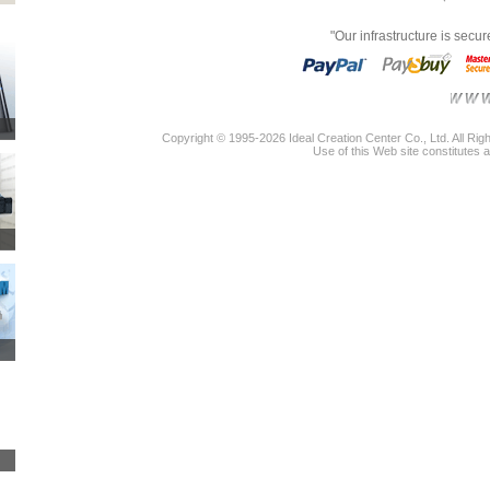
"Our infrastructure is secu
Copyright © 1995-2026 Ideal Creation Center Co., Ltd. All Ri
Use of this Web site constitutes 