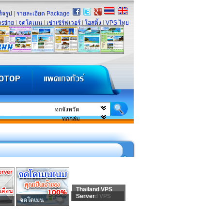
็จรูป
|
รายละเอียด Package
sting
|
จดโดเมน
|
เช่าเซิร์ฟเวอร์
|
โฮสติ้ง
|
VPS ไทย
Thailand VPS
Thailand VPS
Server
จดโดเมน