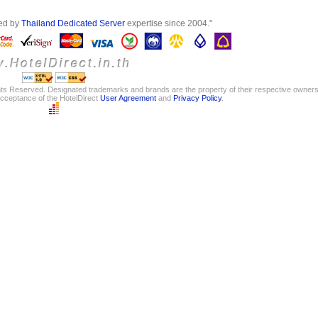
red by
Thailand Dedicated Server
expertise since 2004."
ghts Reserved. Designated trademarks and brands are the property of their respective owners
acceptance of the HotelDirect
User Agreement
and
Privacy Policy
.