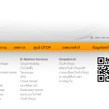
กรรม
เทศกาล
ศูนย์ OTOP
แพคเกจทัวร์
ข้อมูลจังหว
er Agreement
|
Privacy Policy
|
โฆษณา
IC-MyHost Services
Shopdd.in.th
ackage
Cloud Hosting
เว็บสำเร็จรูป
e
เว็บโฮสติ้ง
สมัครเว็บสำเร็จรูปฟรี
Domain name
โดเมนเนม
รายละเอียดเว็บสำเร็จรูป
VPS
สารบัญที่ตั้งร้านค้า
Cloud Server
สารบัญเว็บ
ต์
เช่าเซิร์ฟเวอร์
late
Dedicated Server
หม่
ออกแบบเว็บไซต์
น
เว็บสำเร็จรูป