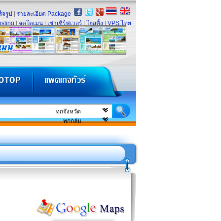
็จรูป
|
รายละเอียด Package
sting
|
จดโดเมน
|
เช่าเซิร์ฟเวอร์
|
โฮสติ้ง
|
VPS ไทย