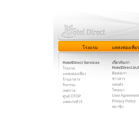
โรงแรม
แหล่งท่องเที่ย
สมาชิก
|
เกี่ยวกับเรา
|
ติด
HotelDirect Services
เกี่ยวกับเรา
HotelDirect.in.t
โรงแรม
ติดต่อเรา
แหล่งท่องเที่ยว
ข่าวสาร
ร้านอาหาร
แผนผัง
กิจกรรม
โฆษณา
เทศกาล
User Agreemen
ศูนย์ OTOP
Privacy Policy
แพคเกจทัวร์
สมาชิก