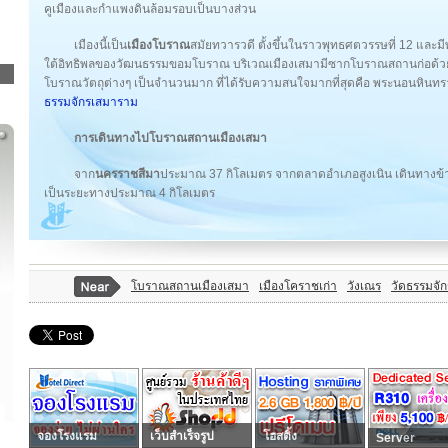
คูเมืองและกำแพงดินล้อมรอบเป็นบางส่วน
เมืองนี้เป็น
เมืองโบราณ
สมัยทวารวดี ตั้งขึ้นในราวพุทธศตวรรษที่ 12 และม
ใต้อิทธิพลของวัฒนธรรมขอมโบราณ บริเวณเมืองเสมามีซากโบราณสถานก่อด้วยศ
โบราณวัตถุต่างๆ เป็นจำนวนมาก ที่ได้รับความสนใจมากที่สุดคือ พระนอนหินทราย
ธรรมจักรเสมาราม
การเดินทางไปโบราณสถานเมืองเสมา
จาก
นครราชสีมา
ประมาณ 37 กิโลเมตร จากตลาดอำเภอสูงเนิน เดินทางข้
เป็นระยะทางประมาณ 4 กิโลเมตร
โบราณสถานเมืองเสมา
เมืองโคราชเก่า
วังเณร
วัดธรรมจั
จองโรงแรม
เว็บสำเร็จรูป
โฮสติ้ง
Server