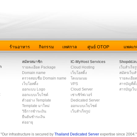
ว
ร้านอาหาร
กิจกรรม
เทศกาล
ศูนย์ OTOP
แพคเกจ
ต่อเรา
|
แผนผัง
|
ข่าวสาร
|
User Agreement
|
Privacy Policy
|
โฆษณา
สมัครสมาชิก
IC-MyHost Services
Shopdd.in
h
รายละเอียด Package
Cloud Hosting
เว็บสำเร็จร
Domain name
เว็บโฮสติ้ง
สมัครเว็บสำ
ตรวจสอบชื่อ Domain name
โดเมนเนม
รายละเอียด
เว็บโฮสติ้ง
VPS
สารบัญที่ตั้
ออกแบบ Logo
Cloud Server
สารบัญเว็บ
t
ออกแบบเว็บไซต์
เช่าเซิร์ฟเวอร์
ตัวอย่าง Template
Dedicated Server
Template มาใหม่
ออกแบบเว็บไซต์
วิธีการชำระเงิน
เว็บสำเร็จรูป
ยืนยันชำระเงิน
ต่ออายุ
"Our infrastructure is secured by
Thailand Dedicated Server
expertise since 2004."