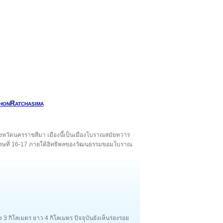
honRatchasima
จังหวัดนครราชสีมา เมืองนี้เป็นเมืองโบราณสมัยทวาร
ตวรรษที่ 16-17 ภายใต้อิทธิพลของวัฒนธรรมขอมโบราณ
าง 3 กิโลเมตร ยาว 4 กิโลเมตร ปัจจุบันยังเห็นร่องรอย