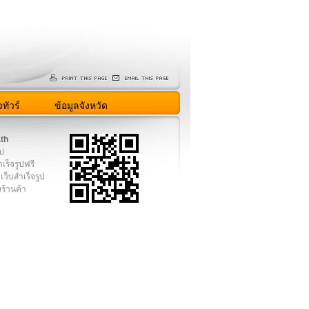
ทัวร์
ข้อมูลจังหวัด
.th
ูป
เร็จรูปฟรี
เว็บสำเร็จรูป
งร้านค้า