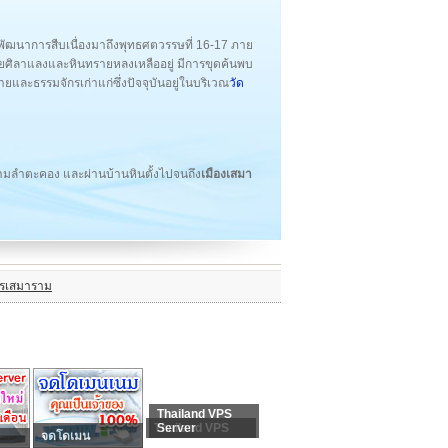
ีพัฒนาการสืบเนื่องมาถึงพุทธศตวรรษที่ 16-17 ภาย
ิลาแลงและหินทรายหลงเหลืออยู่ มีการขุดค้นพบ
และธรรมจักรเก่าแก่ซึ่งปัจจุบันอยู่ในบริเวณ
วัด
ามลำตะคอง และผ่านบ้านหินตั้งไปจนถึง
เมืองเสมา
กรเสมาราม
Thailand VPS
Thailand VPS
Server
จดโดเมน