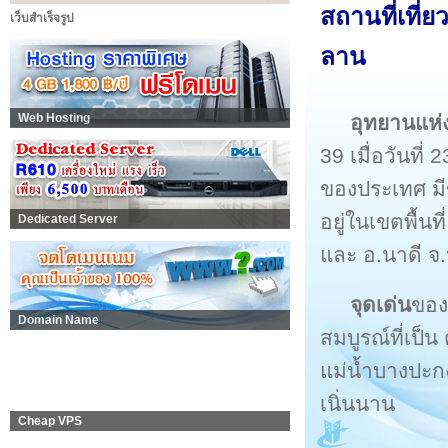
สถานที่เที่ย
เว็บสำเร็จรูป
ลาน
อุทยานแห่
Web Hosting
39 เมื่อวันที
ของประเทศ มี
อยู่ในเขตพื้นท
Dedicated Server
และ อ.นาดี จ.
จุดเด่น
ของที
Domain Name
สมบูรณ์ที่เป
แม่น้ำบางปะก
เนิ่นนาน
Cheap VPS