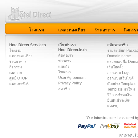
โรงแรม
แหล่งท่องเที่ยว
ร้านอาหาร
กิจกรร
สมาชิก
|
เกี่ยวกับเรา
|
ติดต่อเรา
|
แผนผัง
|
ข่าวสาร
|
User A
HotelDirect Services
เกี่ยวกับเรา
สมัครสมาชิก
HotelDirect.in.th
โรงแรม
รายละเอียด Packa
ติดต่อเรา
แหล่งท่องเที่ยว
Domain name
ข่าวสาร
ร้านอาหาร
ตรวจสอบชื่อ Dom
แผนผัง
กิจกรรม
เว็บโฮสติ้ง
โฆษณา
เทศกาล
ออกแบบ Logo
User Agreement
ศูนย์ OTOP
ออกแบบเว็บไซต์
Privacy Policy
แพคเกจทัวร์
ตัวอย่าง Template
สมาชิก
Template มาใหม่
วิธีการชำระเงิน
ยืนยันชำระเงิน
ต่ออายุ
"Our infrastructure is secured 