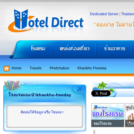
Dedicated Server
|
Thailan
"จองง่าย ไม่ผ่าน
Home
Travels
Phetchabun
Khaokho Freeday
โรงแรมแนะนำkhaokho-freeday
ติดต่อให้ข้อมูล หรือ โฆษณา
จองโรงแรม
เว็บ