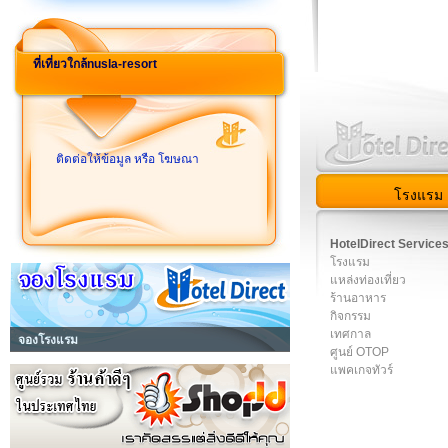
ที่เที่ยวใกล้nusla-resort
ติดต่อให้ข้อมูล หรือ โฆษณา
โรงแรม
HotelDirect Service
โรงแรม
แหล่งท่องเที่ยว
ร้านอาหาร
กิจกรรม
เทศกาล
จองโรงแรม
ศูนย์ OTOP
แพคเกจทัวร์