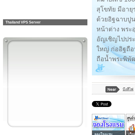
สุโขทัย มีอาย
ด้วยอิฐฉาบปู
Thailand VPS Server
หน้าต่าง พระอ
อัญเชิญไปประ
ใหญ่ ก่ออิฐถื
ถือน้ำพระพิพั
บึงสีไฟ
จองโรงแรม
เว็บ