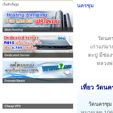
เว็บสำเร็จรูป
Web Hosting
วัดนคร
เก่าแก่มา
ตะปู มีช่อ
Dedicated Server
หลวงพ่
Domain Name
เที่ยว วัดนค
วัดนครชุม
Cheap VPS
หมายเลข 1068)