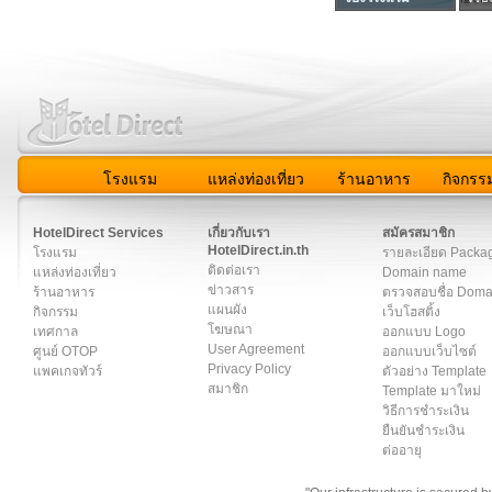
โรงแรม
แหล่งท่องเที่ยว
ร้านอาหาร
กิจกรร
สมาชิก
|
เกี่ยวกับเรา
|
ติดต่อเรา
|
แผนผัง
|
ข่าวสาร
|
User A
HotelDirect Services
เกี่ยวกับเรา
สมัครสมาชิก
HotelDirect.in.th
โรงแรม
รายละเอียด Packa
ติดต่อเรา
แหล่งท่องเที่ยว
Domain name
ข่าวสาร
ร้านอาหาร
ตรวจสอบชื่อ Dom
แผนผัง
กิจกรรม
เว็บโฮสติ้ง
โฆษณา
เทศกาล
ออกแบบ Logo
User Agreement
ศูนย์ OTOP
ออกแบบเว็บไซต์
Privacy Policy
แพคเกจทัวร์
ตัวอย่าง Template
สมาชิก
Template มาใหม่
วิธีการชำระเงิน
ยืนยันชำระเงิน
ต่ออายุ