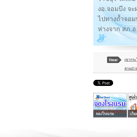
งอ.จอมบึง จะผ
ไปทางถ้ำจอมพลน
ห่างจาก สภ.อ
เขากระ
สวนป่าสม
จองโรงแรม
เว็บ