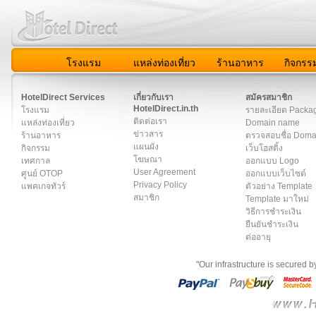
โรงแรม
แหล่งท่องเที่ยว
ร้านอาหาร
กิจกรร
สมาชิก
|
เกี่ยวกับเรา
|
ติดต่อเรา
|
แผนผัง
|
ข่าวสาร
|
User A
HotelDirect Services
เกี่ยวกับเรา
สมัครสมาชิก
HotelDirect.in.th
โรงแรม
รายละเอียด Packa
ติดต่อเรา
แหล่งท่องเที่ยว
Domain name
ข่าวสาร
ร้านอาหาร
ตรวจสอบชื่อ Dom
แผนผัง
กิจกรรม
เว็บโฮสติ้ง
โฆษณา
เทศกาล
ออกแบบ Logo
User Agreement
ศูนย์ OTOP
ออกแบบเว็บไซต์
Privacy Policy
แพคเกจทัวร์
ตัวอย่าง Template
สมาชิก
Template มาใหม่
วิธีการชำระเงิน
ยืนยันชำระเงิน
ต่ออายุ
"Our infrastructure is secured 