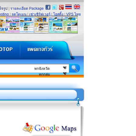
็จรูป
|
รายละเอียด Package
sting
|
จดโดเมน
|
เช่าเซิร์ฟเวอร์
|
โฮสติ้ง
|
VPS ไทย