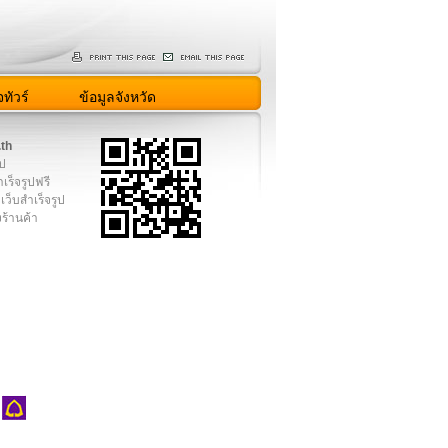
ทัวร์
ข้อมูลจังหวัด
.th
ูป
เร็จรูปฟรี
เว็บสำเร็จรูป
งร้านค้า