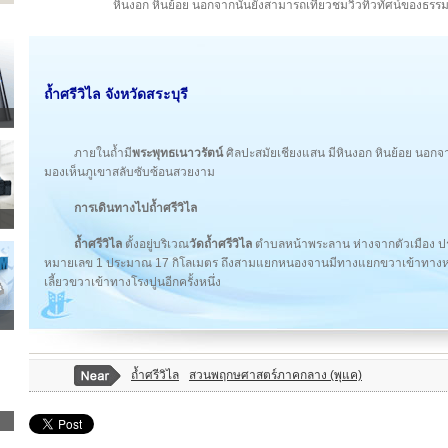
หินงอก หินย้อย นอกจากนั้นยังสามารถเที่ยวชมวิวทิวทัศน์ของธร
ถ้ำศรีวิไล
จังหวัดสระบุรี
ภายในถ้ำมี
พระพุทธเนาวรัตน์
ศิลปะสมัยเชียงแสน มีหินงอก หินย้อย นอกจา
มองเห็นภูเขาสลับซับซ้อนสวยงาม
การเดินทางไปถ้ำศรีวิไล
ถ้ำศรีวิไล
ตั้งอยู่บริเวณ
วัดถ้ำศรีวิไล
ตำบลหน้าพระลาน ห่างจากตัวเมือง ป
หมายเลข 1 ประมาณ 17 กิโลเมตร ถึงสามแยกหนองจานมีทางแยกขวาเข้าทางห
เลี้ยวขวาเข้าทางโรงปูนอีกครั้งหนึ่ง
ถ้ำศรีวิไล
สวนพฤกษศาสตร์ภาคกลาง (พุแค)