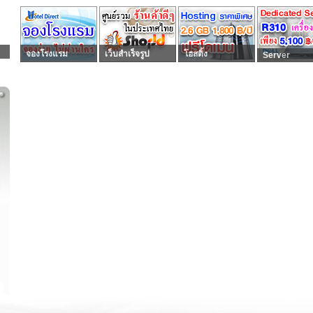
จองโรงแรม
เว็บสำเร็จรูป
โฮสติ้ง
Server