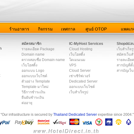
ว
ร้านอาหาร
กิจกรรม
เทศกาล
ศูนย์ OTOP
แพคเกจ
ต่อเรา
|
แผนผัง
|
ข่าวสาร
|
User Agreement
|
Privacy Policy
|
โฆษณา
สมัครสมาชิก
IC-MyHost Services
Shopdd.in
h
รายละเอียด Package
Cloud Hosting
เว็บสำเร็จร
Domain name
เว็บโฮสติ้ง
สมัครเว็บสำ
ตรวจสอบชื่อ Domain name
โดเมนเนม
รายละเอียด
เว็บโฮสติ้ง
VPS
สารบัญที่ตั้
ออกแบบ Logo
Cloud Server
สารบัญเว็บ
t
ออกแบบเว็บไซต์
เช่าเซิร์ฟเวอร์
ตัวอย่าง Template
Dedicated Server
Template มาใหม่
ออกแบบเว็บไซต์
วิธีการชำระเงิน
เว็บสำเร็จรูป
ยืนยันชำระเงิน
ต่ออายุ
"Our infrastructure is secured by
Thailand Dedicated Server
expertise since 2004."