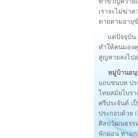
ทำขวัญควายเม
เราจะไม่ฆ่าควา
ตายตามอายุข
แต่ปัจจุบั
ทำให้คนมองคุณ
สูญหายลงไปอย
หมู่บ้านอน
แถบชนบท ประก
ไทยสมัยโบราณ
ศรีประจันต์ เ
ประกอบด้วย เ
ศิลปวัฒนธรรม
พักผ่อน ท่า