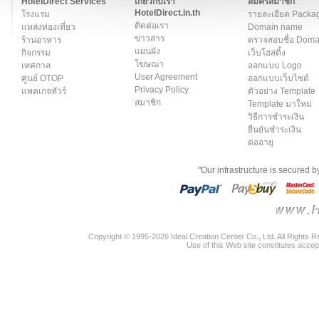
HotelDirect Services
เกี่ยวกับเรา
สมัครสมาชิก
HotelDirect.in.th
โรงแรม
รายละเอียด Packa
ติดต่อเรา
แหล่งท่องเที่ยว
Domain name
ข่าวสาร
ร้านอาหาร
ตรวจสอบชื่อ Dom
แผนผัง
กิจกรรม
เว็บโฮสติ้ง
โฆษณา
เทศกาล
ออกแบบ Logo
User Agreement
ศูนย์ OTOP
ออกแบบเว็บไซต์
Privacy Policy
แพคเกจทัวร์
ตัวอย่าง Template
สมาชิก
Template มาใหม่
วิธีการชำระเงิน
ยืนยันชำระเงิน
ต่ออายุ
"Our infrastructure is secured 
Copyright © 1995-2026 Ideal Creation Center Co., Ltd. All Rights 
Use of this Web site constitutes accep