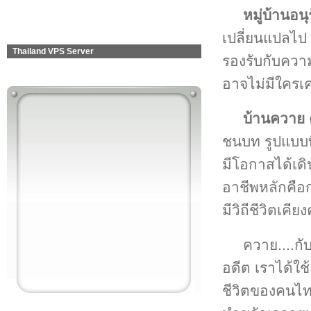
หมู่บ้านอน
เปลี่ยนแปลไป ท
Thailand VPS Server
รองรับกับควา
อาจไม่มีใครเ
บ้านควาย
ชนบท รูปแบบที
มีโอกาสได้เดิ
อาชีพหลักคือก
มีวิถีชีวิตเค
ควาย....ก
อดีต เราได้ใ
ชีวิตของคนไท