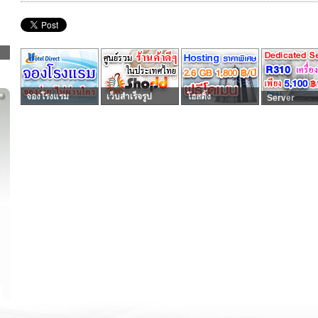
จองโรงแรม
เว็บสำเร็จรูป
โฮสติ้ง
Server