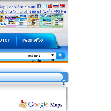
็จรูป
|
รายละเอียด Package
sting
|
จดโดเมน
|
เช่าเซิร์ฟเวอร์
|
โฮสติ้ง
|
VPS ไทย