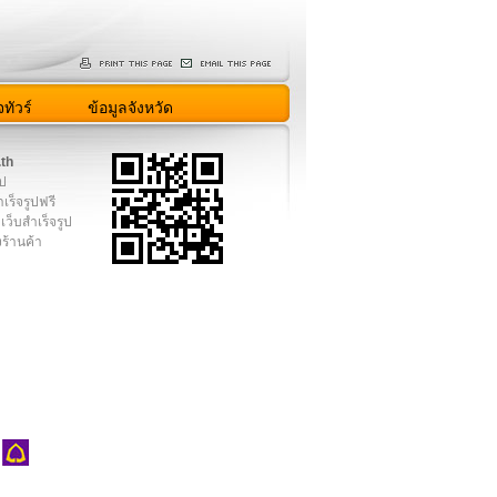
ทัวร์
ข้อมูลจังหวัด
.th
ูป
เร็จรูปฟรี
เว็บสำเร็จรูป
งร้านค้า