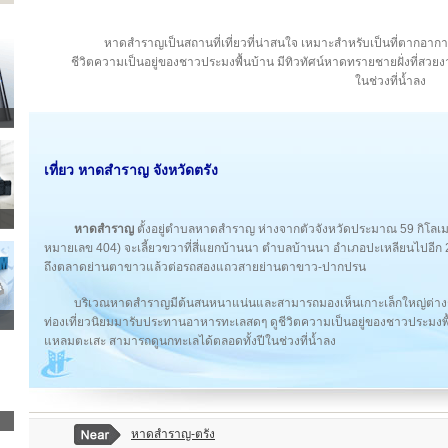
หาดสำราญเป็นสถานที่เที่ยวที่น่าสนใจ เหมาะสำหรับเป็นที่ตากอาก
ชีวิตความเป็นอยู่ของชาวประมงพื้นบ้าน มีทิวทัศน์หาดทรายชายฝั่งที่สว
ในช่วงที่น้ำลง
เที่ยว หาดสำราญ จังหวัดตรัง
หาดสำราญ
ตั้งอยู่ตำบลหาดสำราญ ห่างจากตัวจังหวัดประมาณ 59 กิโ
หมายเลข 404) จะเลี้ยวขวาที่สี่แยกบ้านนา ตำบลบ้านนา อำเภอปะเหลียนไปอีก 2
ถึงตลาดย่านตาขาวแล้วต่อรถสองแถวสายย่านตาขาว-ปากปรน
บริเวณหาดสำราญมีต้นสนหนาแน่นและสามารถมองเห็นเกาะเล็กใหญ่ต่างๆ 
ท่องเที่ยวนิยมมารับประทานอาหารทะเลสดๆ ดูชีวิตความเป็นอยู่ของชาวประมงพื้
แหลมตะเสะ สามารถดูนกทะเลได้ตลอดทั้งปีในช่วงที่น้ำลง
หาดสำราญ-ตรัง