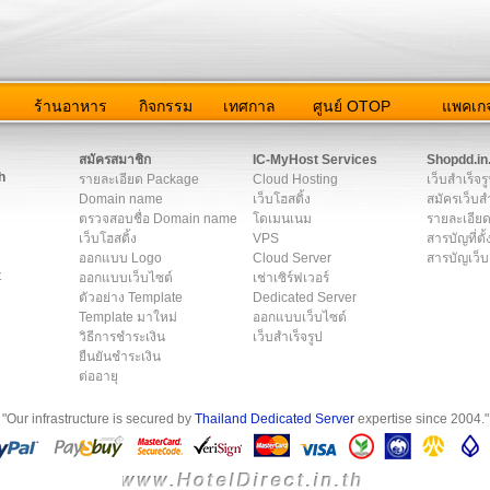
ว
ร้านอาหาร
กิจกรรม
เทศกาล
ศูนย์ OTOP
แพคเกจ
ต่อเรา
|
แผนผัง
|
ข่าวสาร
|
User Agreement
|
Privacy Policy
|
โฆษณา
สมัครสมาชิก
IC-MyHost Services
Shopdd.in
h
รายละเอียด Package
Cloud Hosting
เว็บสำเร็จร
Domain name
เว็บโฮสติ้ง
สมัครเว็บสำ
ตรวจสอบชื่อ Domain name
โดเมนเนม
รายละเอียด
เว็บโฮสติ้ง
VPS
สารบัญที่ตั้
ออกแบบ Logo
Cloud Server
สารบัญเว็บ
t
ออกแบบเว็บไซต์
เช่าเซิร์ฟเวอร์
ตัวอย่าง Template
Dedicated Server
Template มาใหม่
ออกแบบเว็บไซต์
วิธีการชำระเงิน
เว็บสำเร็จรูป
ยืนยันชำระเงิน
ต่ออายุ
"Our infrastructure is secured by
Thailand Dedicated Server
expertise since 2004."