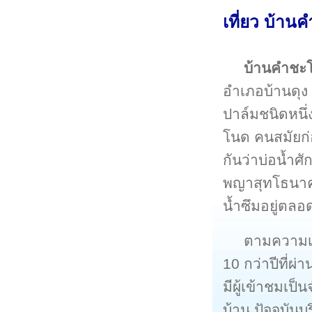
เที่ยว บ้าน
บ้านคำชะ
อำเภอบ้านดุง 
ปาล์มชนิดหนึ่
โนด คนสมัยก่อ
กันว่าบ่อน้ำศัก
พญาสุทโธนาค 
น้ำซึมอยู่ตลอ
ตามความเช
10 กว่าปีที่ผ
มีผู้เข้าชมเป็
บ้าน ปัจจุบั