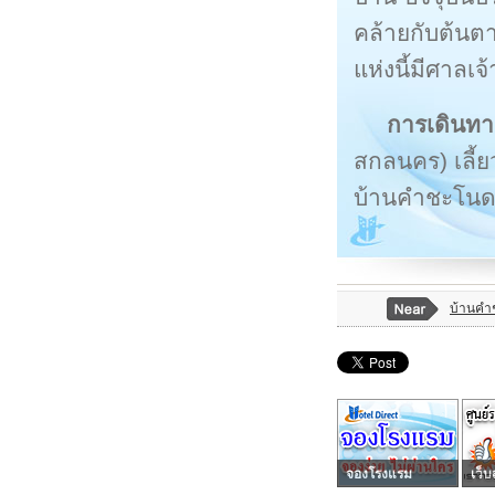
คล้ายกับต้นต
แห่งนี้มีศาลเจ
การเดินทา
สกลนคร) เลี้ย
บ้านคำชะโน
บ้านคำ
จองโรงแรม
เว็บ