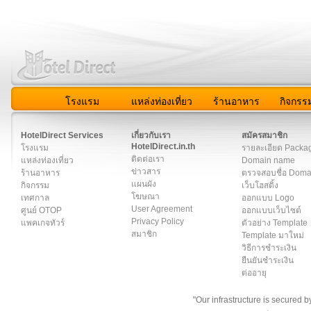
โรงแรม
แหล่งท่องเที่ยว
ร้านอาหาร
กิจกรร
สมาชิก
|
เกี่ยวกับเรา
|
ติดต่อเรา
|
แผนผัง
|
ข่าวสาร
|
User A
HotelDirect Services
เกี่ยวกับเรา
สมัครสมาชิก
HotelDirect.in.th
โรงแรม
รายละเอียด Packa
ติดต่อเรา
แหล่งท่องเที่ยว
Domain name
ข่าวสาร
ร้านอาหาร
ตรวจสอบชื่อ Dom
แผนผัง
กิจกรรม
เว็บโฮสติ้ง
โฆษณา
เทศกาล
ออกแบบ Logo
User Agreement
ศูนย์ OTOP
ออกแบบเว็บไซต์
Privacy Policy
แพคเกจทัวร์
ตัวอย่าง Template
สมาชิก
Template มาใหม่
วิธีการชำระเงิน
ยืนยันชำระเงิน
ต่ออายุ
"Our infrastructure is secured 