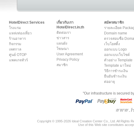
HotelDirect Services
เกี่ยวกับเรา
สมัครสมาชิก
HotelDirect.in.th
โรงแรม
รายละเอียด Packa
ติดต่อเรา
แหล่งท่องเที่ยว
Domain name
ข่าวสาร
ร้านอาหาร
ตรวจสอบชื่อ Dom
แผนผัง
กิจกรรม
เว็บโฮสติ้ง
โฆษณา
เทศกาล
ออกแบบ Logo
User Agreement
ศูนย์ OTOP
ออกแบบเว็บไซต์
Privacy Policy
แพคเกจทัวร์
ตัวอย่าง Template
สมาชิก
Template มาใหม่
วิธีการชำระเงิน
ยืนยันชำระเงิน
ต่ออายุ
"Our infrastructure is secured 
Copyright © 1995-2026 Ideal Creation Center Co., Ltd. All Rights 
Use of this Web site constitutes accep